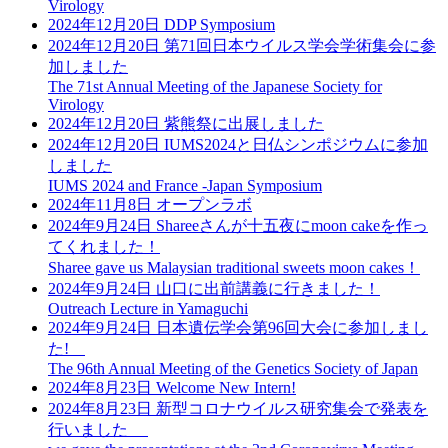
Virology
2024年12月20日
DDP Symposium
2024年12月20日
第71回日本ウイルス学会学術集会に参
加しました
The 71st Annual Meeting of the Japanese Society for
Virology
2024年12月20日
紫熊祭に出展しました
2024年12月20日
IUMS2024と日仏シンポジウムに参加
しました
IUMS 2024 and France -Japan Symposium
2024年11月8日
オープンラボ
2024年9月24日
Shareeさんが十五夜にmoon cakeを作っ
てくれました！
Sharee gave us Malaysian traditional sweets moon cakes！
2024年9月24日
山口に出前講義に行きました！
Outreach Lecture in Yamaguchi
2024年9月24日
日本遺伝学会第96回大会に参加しまし
た!
The 96th Annual Meeting of the Genetics Society of Japan
2024年8月23日
Welcome New Intern!
2024年8月23日
新型コロナウイルス研究集会で発表を
行いました