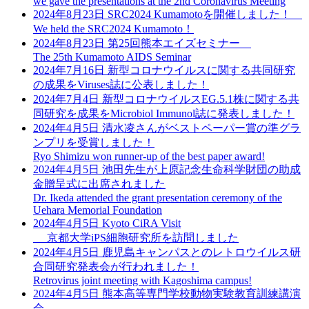
we gave the presentations at the 2nd Coronavirus Meeting
2024年8月23日
SRC2024 Kumamotoを開催しました！
We held the SRC2024 Kumamoto！
2024年8月23日
第25回熊本エイズセミナー
The 25th Kumamoto AIDS Seminar
2024年7月16日
新型コロナウイルスに関する共同研究
の成果をViruses誌に公表しました！
2024年7月4日
新型コロナウイルスEG.5.1株に関する共
同研究を成果をMicrobiol Immunol誌に発表しました！
2024年4月5日
清水凌さんがベストペーパー賞の準グラ
ンプリを受賞しました！
Ryo Shimizu won runner-up of the best paper award!
2024年4月5日
池田先生が上原記念生命科学財団の助成
金贈呈式に出席されました
Dr. Ikeda attended the grant presentation ceremony of the
Uehara Memorial Foundation
2024年4月5日
Kyoto CiRA Visit
京都大学iPS細胞研究所を訪問しました
2024年4月5日
鹿児島キャンパスとのレトロウイルス研
合同研究発表会が行われました！
Retrovirus joint meeting with Kagoshima campus!
2024年4月5日
熊本高等専門学校動物実験教育訓練講演
会