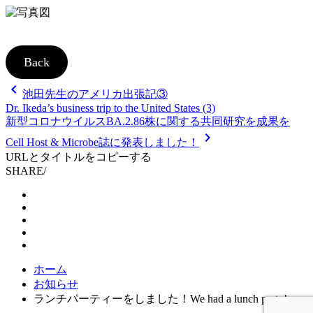
Back
chevron_left
投
池田先生のアメリカ出張記③
Dr. Ikeda’s business trip to the United States (3)
稿
新型コロナウイルスBA.2.86株に関する共同研究を成果を
ナ
chevron_right
Cell Host & Microbe誌に発表しました！
ビ
URLとタイトルをコピーする
SHARE
/
ゲ
ー
シ
ョ
ン
ホーム
お知らせ
ランチパーティーをしました！We had a lunch party!