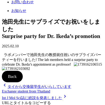
お問い合わせ
お知らせ
池田先生にサプライズでお祝いをしま
した
Surprise party for Dr. Ikeda’s promotion
2025.02.10
ラボメンバーで池田先生の教授就任祝いのサプライズパー
ティーを行いました! The lab members held a surprise party to
celebrate Dr. Ikeda’s appointment as professor!
Back
chevron_left
投
タイから交換留学生がいらしています
Exchange student from Thailand
稿
chevron_right
Int J Mol Sci誌に総説を発表しました
ナ
URLとタイトルをコピーする