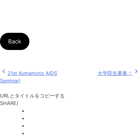
Back
chevron_left
chevron_right
投
21st Kumamoto AIDS
大学院生募集！
Seminar!
稿
ナ
URLとタイトルをコピーする
SHARE
/
ビ
ゲ
ー