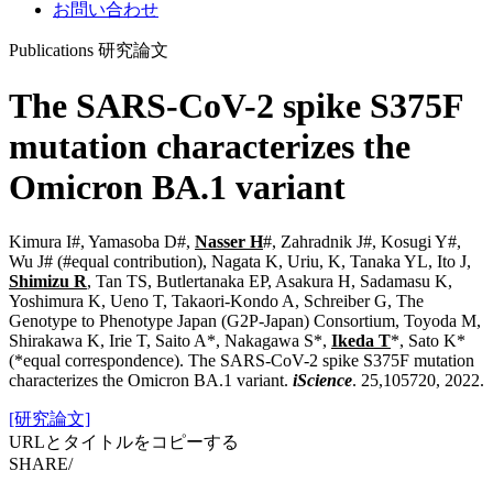
お問い合わせ
Publications
研究論文
The SARS-CoV-2 spike S375F
mutation characterizes the
Omicron BA.1 variant
Kimura I#, Yamasoba D#,
Nasser H
#, Zahradnik J#, Kosugi Y#,
Wu J# (#equal contribution), Nagata K, Uriu, K, Tanaka YL, Ito J,
Shimizu R
, Tan TS, Butlertanaka EP, Asakura H, Sadamasu K,
Yoshimura K, Ueno T, Takaori-Kondo A, Schreiber G, The
Genotype to Phenotype Japan (G2P-Japan) Consortium, Toyoda M,
Shirakawa K, Irie T, Saito A*, Nakagawa S*,
Ikeda T
*, Sato K*
(*equal correspondence). The SARS-CoV-2 spike S375F mutation
characterizes the Omicron BA.1 variant.
iScience
. 25,105720, 2022.
[研究論文]
URLとタイトルをコピーする
SHARE
/