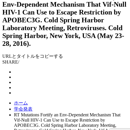
Env-Dependent Mechanism That Vif-Null
HIV-1 Can Use to Escape Restriction by
APOBEC3G. Cold Spring Harbor
Laboratory Meeting, Retroviruses. Cold
Spring Harbor, New York, USA (May 23-
28, 2016).
URLとタイトルをコピーする
SHARE
/
ホーム
学会発表
RT Mutations Fortify an Env-Dependent Mechanism That
Vif-Null HIV-1 Can Use to Escape Restriction by
APOBEC3G. Cold Spring Harbor Laboratory Meeting,