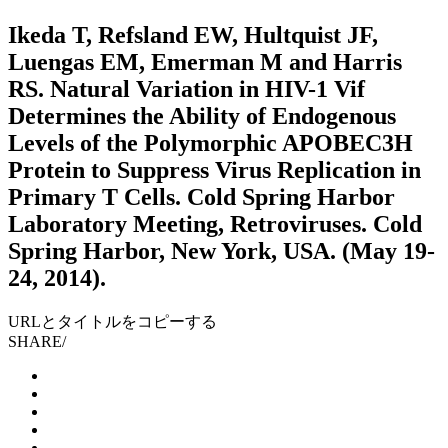
Ikeda T, Refsland EW, Hultquist JF,
Luengas EM, Emerman M and Harris
RS. Natural Variation in HIV-1 Vif
Determines the Ability of Endogenous
Levels of the Polymorphic APOBEC3H
Protein to Suppress Virus Replication in
Primary T Cells. Cold Spring Harbor
Laboratory Meeting, Retroviruses. Cold
Spring Harbor, New York, USA. (May 19-
24, 2014).
URLとタイトルをコピーする
SHARE
/